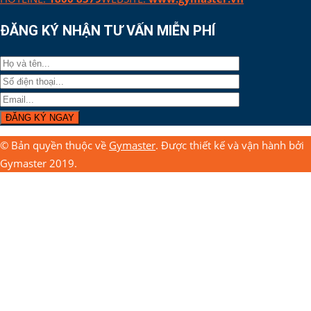
ĐĂNG KÝ NHẬN TƯ VẤN MIỄN PHÍ
© Bản quyền thuộc về
Gymaster
. Được thiết kế và vận hành bởi
Gymaster 2019.