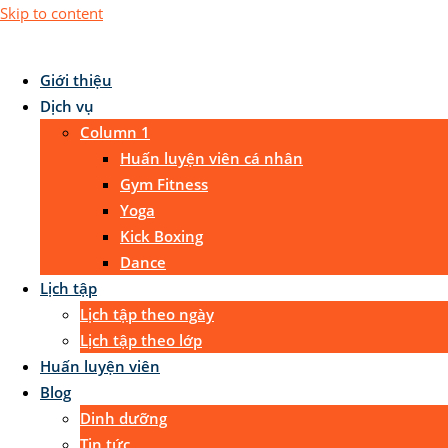
Skip to content
Giới thiệu
Dịch vụ
Column 1
Huấn luyện viên cá nhân
Gym Fitness
Yoga
Kick Boxing
Dance
Lịch tập
Lịch tập theo ngày
Lịch tập theo lớp
Huấn luyện viên
Blog
Dinh dưỡng
Tin tức