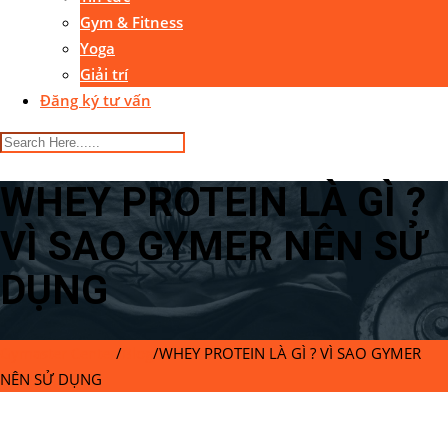
Gym & Fitness
Yoga
Giải trí
Đăng ký tư vấn
WHEY PROTEIN LÀ GÌ ?
VÌ SAO GYMER NÊN SỬ
DỤNG
Gymaster Center
/
Blog
/
WHEY PROTEIN LÀ GÌ ? VÌ SAO GYMER
NÊN SỬ DỤNG