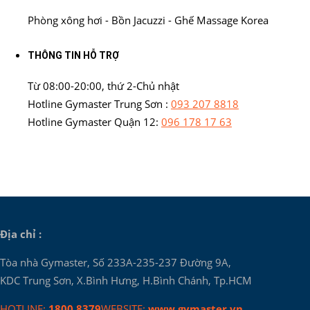
Phòng xông hơi - Bồn Jacuzzi - Ghế Massage Korea
THÔNG TIN HỖ TRỢ
Từ 08:00-20:00, thứ 2-Chủ nhật
Hotline Gymaster Trung Sơn :
093 207 8818
Hotline Gymaster Quận 12:
096 178 17 63
Địa chỉ :
Tòa nhà Gymaster, Số 233A-235-237 Đường 9A,
KDC Trung Sơn, X.Bình Hưng, H.Bình Chánh, Tp.HCM
HOTLINE:
1800 8379
WEBSITE:
www.gymaster.vn