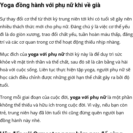
Yoga đồng hành với phụ nữ khi về già
Sự thay đổi cơ thể từ thời kỳ trung niên tới khi có tuổi sẽ gây nên
nhiều thách thức mới cho phụ nữ. Đáng chú ý là việc cơ thể yếu
đi là do giòn xương, trao đổi chất yếu, tuần hoàn máu thấp, đãng
trí và các cơ quan trong cơ thể hoạt động thiếu nhịp nhàng.
Mục đích của
yoga với phụ nữ
thời kỳ này là để duy trì sức
khỏe về mặt tinh thần và thể chất, sau đó sẽ là cân bằng và hài
hoà với cuộc sống. Liên tục thực hiện tập yoga, người phụ nữ sẽ
học cách điều chỉnh được những giới hạn thể chất gây ra bởi độ
tuổi.
Trong mỗi giai đoạn của cuộc đời,
yoga với phụ nữ
là một phần
không thể thiếu và hữu ích trong cuộc đời. Vì vậy, nếu bạn còn
trẻ, trung niên hay đã lớn tuổi thì cũng đừng quên người bạn
đồng hành này nhé.