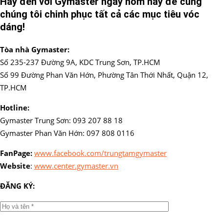
Hãy đến với Gymaster ngay hôm nay để cùng
chúng tôi chinh phục tất cả các mục tiêu vóc
dáng!
Tòa nhà Gymaster:
Số 235-237 Đường 9A, KDC Trung Sơn, TP.HCM
Số 99 Đường Phan Văn Hớn, Phường Tân Thới Nhất, Quận 12,
TP.HCM
Hotline:
Gymaster Trung Sơn: 093 207 88 18
Gymaster Phan Văn Hớn: 097 808 0116
FanPage:
www.facebook.com/trungtamgymaster
Website
:
www.center.gymaster.vn
ĐĂNG KÝ: