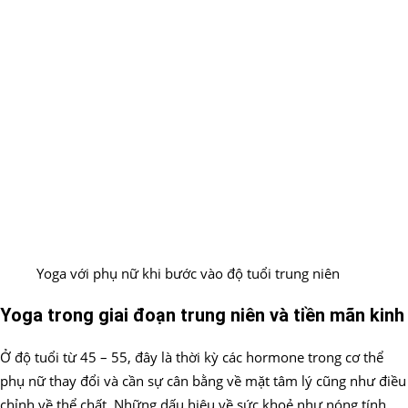
Yoga với phụ nữ khi bước vào độ tuổi trung niên
Yoga trong giai đoạn trung niên và tiền mãn kinh
Ở độ tuổi từ 45 – 55, đây là thời kỳ các hormone trong cơ thể
phụ nữ thay đổi và cần sự cân bằng về mặt tâm lý cũng như điều
chỉnh về thể chất. Những dấu hiệu về sức khoẻ như nóng tính,