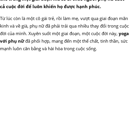
cả cuộc đời để luôn khiến họ được hạnh phúc.
Từ lúc còn là một cô gái trẻ, rồi làm mẹ, vượt qua giai đoạn mãn
kinh và về già, phụ nữ đã phải trải qua nhiều thay đổi trong cuộc
đời của mình. Xuyên suốt một giai đoạn, một cuộc đời này,
yoga
với phụ nữ
đã phối hợp, mang đến một thể chất, tinh thần, sức
mạnh luôn cân bằng và hài hòa trong cuộc sống.