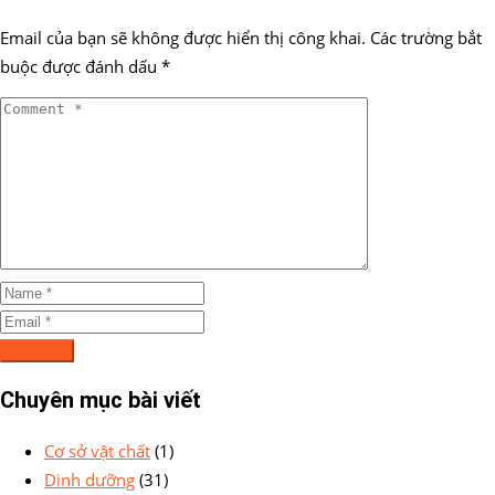
Email của bạn sẽ không được hiển thị công khai.
Các trường bắt
buộc được đánh dấu
*
Chuyên mục bài viết
Cơ sở vật chất
(1)
Dinh dưỡng
(31)