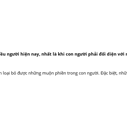
ều người hiện nay, nhất là khi con người phải đối diện với n
n loại bỏ được những muộn phiền trong con người. Đặc biệt, nhữn