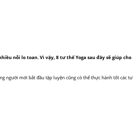
hiều nỗi lo toan. Vì vậy, 8 tư thế Yoga sau đây sẽ giúp cho
g người mới bắt đầu tập luyện cũng có thể thực hành tốt các tư