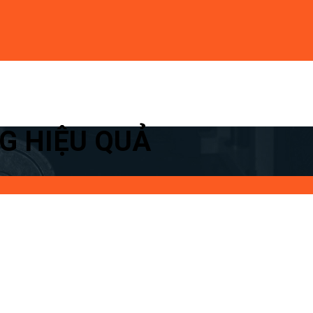
G HIỆU QUẢ