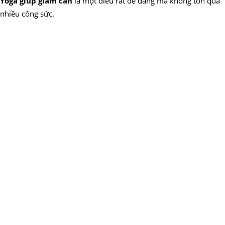
Yoga giúp giảm cân
là một điều rất dễ dàng mà không tốn quá
nhiều công sức.