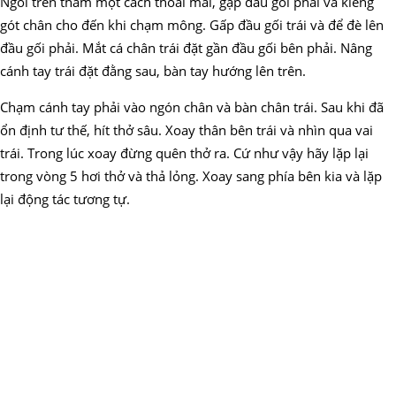
Ngồi trên thảm một cách thoải mái, gập đầu gối phải và kiễng
gót chân cho đến khi chạm mông. Gấp đầu gối trái và để đè lên
đầu gối phải. Mắt cá chân trái đặt gần đầu gối bên phải. Nâng
cánh tay trái đặt đằng sau, bàn tay hướng lên trên.
Chạm cánh tay phải vào ngón chân và bàn chân trái. Sau khi đã
ổn định tư thế, hít thở sâu. Xoay thân bên trái và nhìn qua vai
trái. Trong lúc xoay đừng quên thở ra. Cứ như vậy hãy lặp lại
trong vòng 5 hơi thở và thả lỏng. Xoay sang phía bên kia và lặp
lại động tác tương tự.