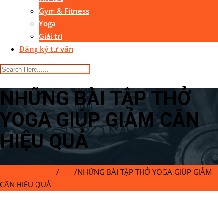
Gym & Fitness
Yoga
Giải trí
Đăng ký tư vấn
NHỮNG BÀI TẬP THỞ
YOGA GIÚP GIẢM CÂN
HIỆU QUẢ
Gymaster Center
/
Blog
/
NHỮNG BÀI TẬP THỞ YOGA GIÚP GIẢM
CÂN HIỆU QUẢ