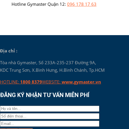
Hotline Gymaster Quận 12:
096 178 17 63
Địa chỉ :
Tòa nhà Gymaster, Số 233A-235-237 Đường 9A,
KDC Trung Sơn, X.Bình Hưng, H.Bình Chánh, Tp.HCM
HOTLINE:
1800 8379
WEBSITE:
www.gymaster.vn
ĐĂNG KÝ NHẬN TƯ VẤN MIỄN PHÍ