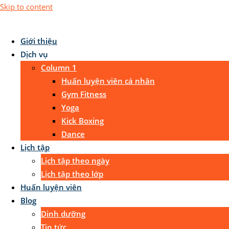
Skip to content
Giới thiệu
Dịch vụ
Column 1
Huấn luyện viên cá nhân
Gym Fitness
Yoga
Kick Boxing
Dance
Lịch tập
Lịch tập theo ngày
Lịch tập theo lớp
Huấn luyện viên
Blog
Dinh dưỡng
Tin tức