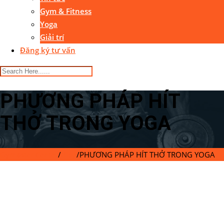
Gym & Fitness
Yoga
Giải trí
Đăng ký tư vấn
PHƯƠNG PHÁP HÍT
THỞ TRONG YOGA
Gymaster Center
/
Blog
/
PHƯƠNG PHÁP HÍT THỞ TRONG YOGA