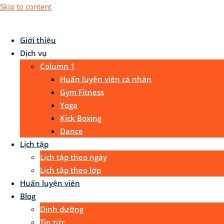
Skip to content
Giới thiệu
Dịch vụ
Column 1
Huấn luyện viên cá nhân
Gym Fitness
Yoga
Kick Boxing
Dance
Lịch tập
Lịch tập theo ngày
Lịch tập theo lớp
Huấn luyện viên
Blog
Dinh dưỡng
Tin tức