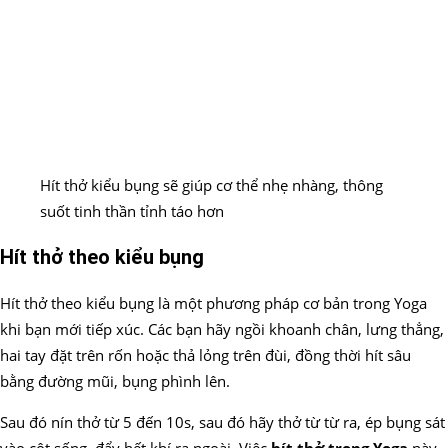
Hít thở kiểu bụng sẽ giúp cơ thể nhẹ nhàng, thông
suốt tinh thần tỉnh táo hơn
Hít thở theo kiểu bụng
Hít thở theo kiểu bụng là một phương pháp cơ bản trong Yoga
khi bạn mới tiếp xúc. Các bạn hãy ngồi khoanh chân, lưng thẳng,
hai tay đặt trên rốn hoặc thả lỏng trên đùi, đồng thời hít sâu
bằng đường mũi, bụng phình lên.
Sau đó nín thở từ 5 đến 10s, sau đó hãy thở từ từ ra, ép bụng sát
vào cột sống, đẩy hết khí ra ngoài. Việc
hít thở trong Yoga
này