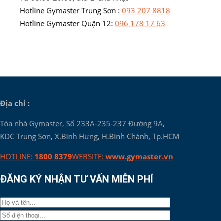
Hotline Gymaster Trung Sơn :
093 207 8818
Hotline Gymaster Quận 12:
096 178 17 63
Địa chỉ :
Tòa nhà Gymaster, Số 233A-235-237 Đường 9A,
KDC Trung Sơn, X.Bình Hưng, H.Bình Chánh, Tp.HCM
HOTLINE:
1800 8379
WEBSITE:
www.gymaster.vn
ĐĂNG KÝ NHẬN TƯ VẤN MIỄN PHÍ