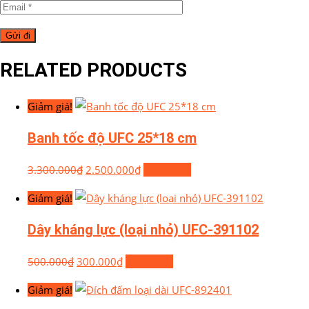
RELATED PRODUCTS
Giảm giá!
Banh tốc độ UFC 25*18 cm
3.300.000
₫
2.500.000
₫
Mua hàng
Giảm giá!
Dây kháng lực (loại nhỏ) UFC-391102
500.000
₫
300.000
₫
Mua hàng
Giảm giá!