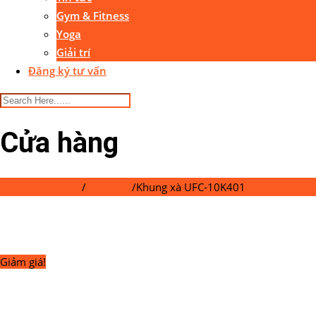
Gym & Fitness
Yoga
Giải trí
Đăng ký tư vấn
Cửa hàng
Gymaster Center
/
Cửa hàng
/
Khung xà UFC-10K401
Giảm giá!