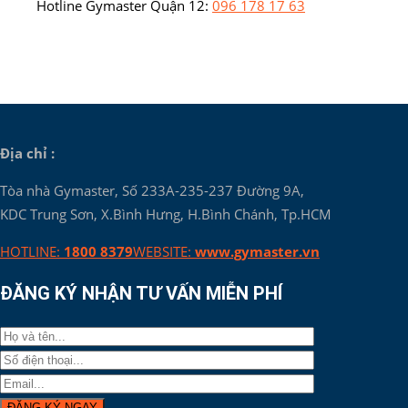
Hotline Gymaster Quận 12:
096 178 17 63
Địa chỉ :
Tòa nhà Gymaster, Số 233A-235-237 Đường 9A,
KDC Trung Sơn, X.Bình Hưng, H.Bình Chánh, Tp.HCM
HOTLINE:
1800 8379
WEBSITE:
www.gymaster.vn
ĐĂNG KÝ NHẬN TƯ VẤN MIỄN PHÍ