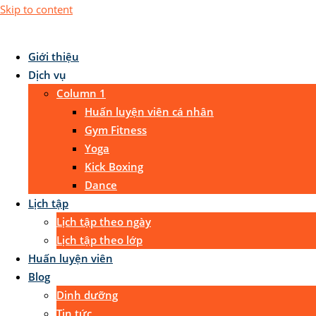
Skip to content
Giới thiệu
Dịch vụ
Column 1
Huấn luyện viên cá nhân
Gym Fitness
Yoga
Kick Boxing
Dance
Lịch tập
Lịch tập theo ngày
Lịch tập theo lớp
Huấn luyện viên
Blog
Dinh dưỡng
Tin tức