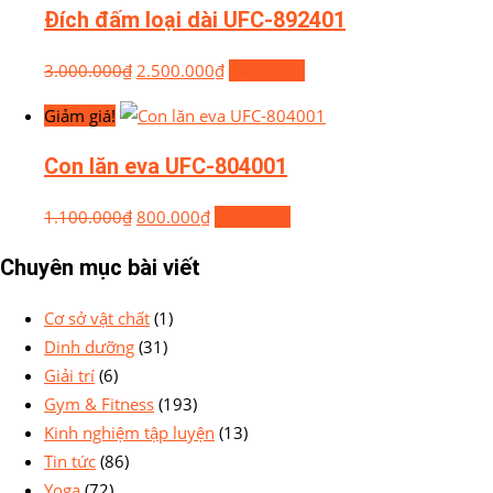
Đích đấm loại dài UFC-892401
3.000.000
₫
2.500.000
₫
Mua hàng
Giảm giá!
Con lăn eva UFC-804001
1.100.000
₫
800.000
₫
Mua hàng
Chuyên mục bài viết
Cơ sở vật chất
(1)
Dinh dưỡng
(31)
Giải trí
(6)
Gym & Fitness
(193)
Kinh nghiệm tập luyện
(13)
Tin tức
(86)
Yoga
(72)