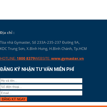
Địa chỉ :
Tòa nhà Gymaster, Số 233A-235-237 Đường 9A,
KDC Trung Sơn, X.Bình Hưng, H.Bình Chánh, Tp.HCM
HOTLINE:
1800 8379
WEBSITE:
www.gymaster.vn
ĐĂNG KÝ NHẬN TƯ VẤN MIỄN PHÍ