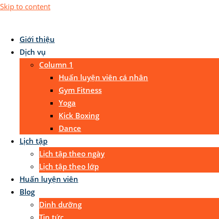
Skip to content
Giới thiệu
Dịch vụ
Column 1
Huấn luyện viên cá nhân
Gym Fitness
Yoga
Kick Boxing
Dance
Lịch tập
Lịch tập theo ngày
Lịch tập theo lớp
Huấn luyện viên
Blog
Dinh dưỡng
Tin tức