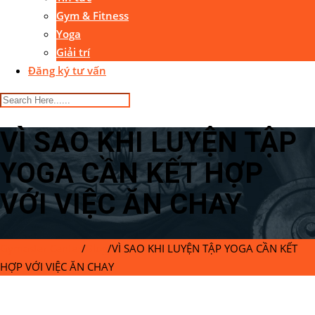
Gym & Fitness
Yoga
Giải trí
Đăng ký tư vấn
VÌ SAO KHI LUYỆN TẬP
YOGA CẦN KẾT HỢP
VỚI VIỆC ĂN CHAY
Gymaster Center
/
Blog
/
VÌ SAO KHI LUYỆN TẬP YOGA CẦN KẾT
HỢP VỚI VIỆC ĂN CHAY