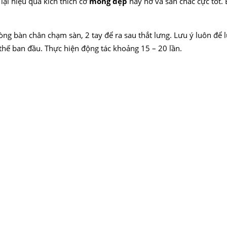
lại hiệu quả kích thích cơ
mông đẹp
nảy nở và săn chắc cực tốt. 
lòng bàn chân chạm sàn, 2 tay để ra sau thắt lưng. Lưu ý luôn đ
thế ban đầu. Thực hiện động tác khoảng 15 – 20 lần.