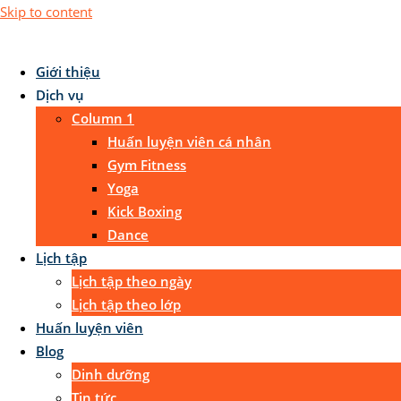
Skip to content
Giới thiệu
Dịch vụ
Column 1
Huấn luyện viên cá nhân
Gym Fitness
Yoga
Kick Boxing
Dance
Lịch tập
Lịch tập theo ngày
Lịch tập theo lớp
Huấn luyện viên
Blog
Dinh dưỡng
Tin tức