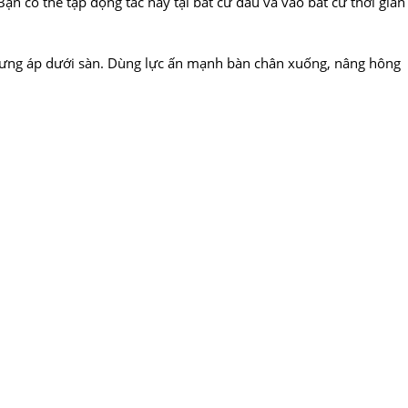
Bạn có thể tập động tác này tại bất cứ đâu và vào bất cứ thời gian
ể lưng áp dưới sàn. Dùng lực ấn mạnh bàn chân xuống, nâng hông