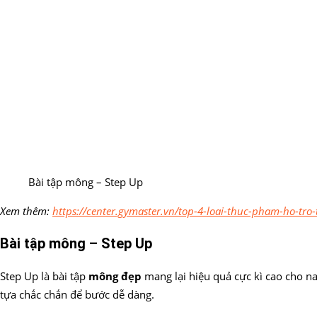
Bài tập mông – Step Up
Xem thêm:
https://center.gymaster.vn/top-4-loai-thuc-pham-ho-tro-
Bài tập mông – Step Up
Step Up là bài tập
mông đẹp
mang lại hiệu quả cực kì cao cho n
tựa chắc chắn để bước dễ dàng.