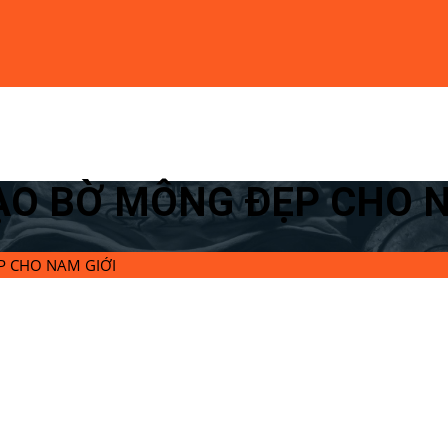
TẠO BỜ MÔNG ĐẸP CHO 
P CHO NAM GIỚI