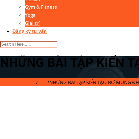
Gym & Fitness
Yoga
Giải trí
Đăng ký tư vấn
NHỮNG BÀI TẬP KIẾN 
Gymaster Center
/
Blog
/
NHỮNG BÀI TẬP KIẾN TẠO BỜ MÔNG ĐẸ