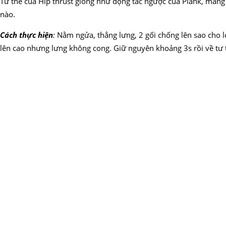
Tư thế của Hip thrust giống như động tác ngược của Plank, mang 
nào.
Cách thực hiện
:
Nằm ngửa, thẳng lưng, 2 gối chống lên sao cho 
lên cao nhưng lưng không cong. Giữ nguyên khoảng 3s rồi về tư 